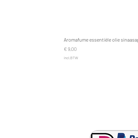
Aromafume essentiële olie sinaasa
Prijs
€ 9,00
incl.BTW