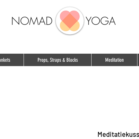
NOMAD
YOGA
ankets
Props, Straps & Blocks
Meditation
Meditatiekuss