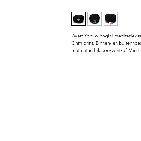
Zwart Yogi & Yogini meditatieku
Ohm print. Binnen- en buitenhoe
met natuurlijk boekweitkaf. Van h
biologisch. Organic Content Stan
Het Ohm symbool
De Sanskriet lettergreep Ohm ver
universele, het Al, eeuwigheid en