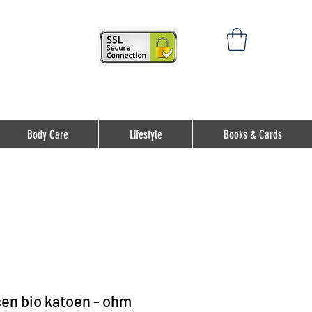
Body Care
Lifestyle
Books & Cards
en bio katoen - ohm