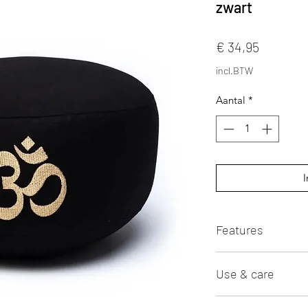
zwart
Prijs
€ 34,95
incl.BTW
Aantal
*
I
Features
Use & care
Afmeting 33 x 1
OCS Blended gece
Wasvoorschrift: 
geproduceerd v