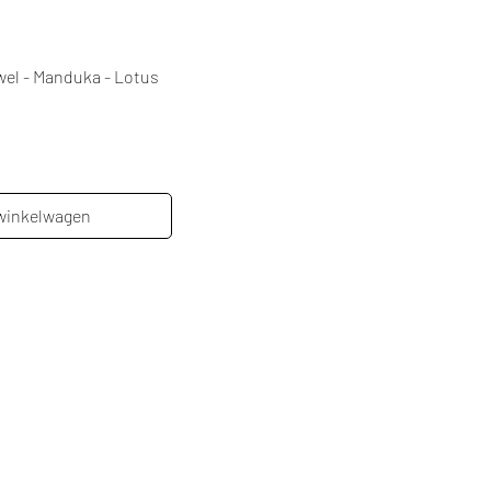
nel overzicht
wel - Manduka - Lotus
 winkelwagen