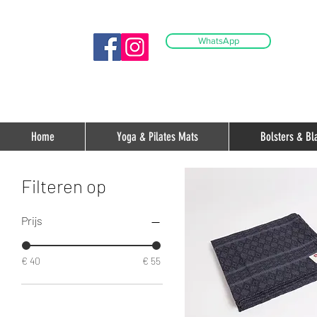
WhatsApp
Home
Yoga & Pilates Mats
Bolsters & Bl
Filteren op
Prijs
€ 40
€ 55