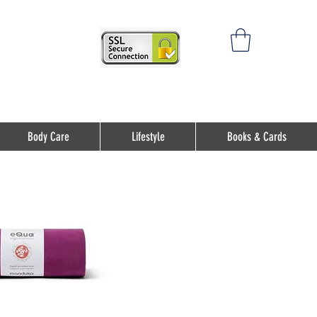
Body Care
Lifestyle
Books & Cards