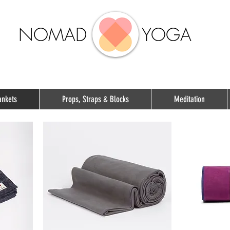
NOMAD
YOGA
ankets
Props, Straps & Blocks
Meditation